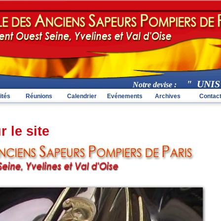
" UNIS C
Notre devise :
ités
Réunions
Calendrier
Evénements
Archives
Contac
 le site