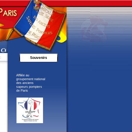
OMME AU FEU ! "
t
Souvenirs
Affilée au
groupement national
des anciens
sapeurs pompiers
de Paris